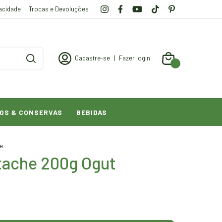
vacidade
Trocas e Devoluções
Cadastre-se
|
Fazer login
0
OS & CONSERVAS
BEBIDAS
e
tache 200g Ogut