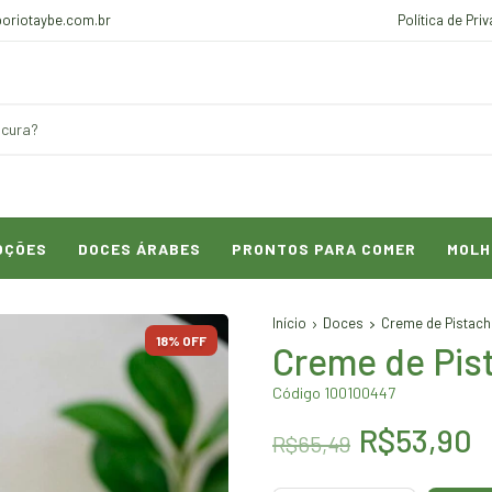
oriotaybe.com.br
Política de Pri
OÇÕES
DOCES ÁRABES
PRONTOS PARA COMER
MOLH
Início
Doces
Creme de Pistach
18
% OFF
Creme de Pis
Código 100100447
R$53,90
R$65,49