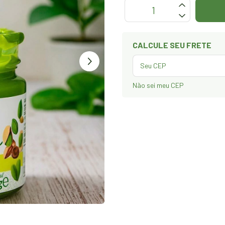
OPÇÕES DE FRETE
CALCULE SEU FRETE
Não sei meu CEP